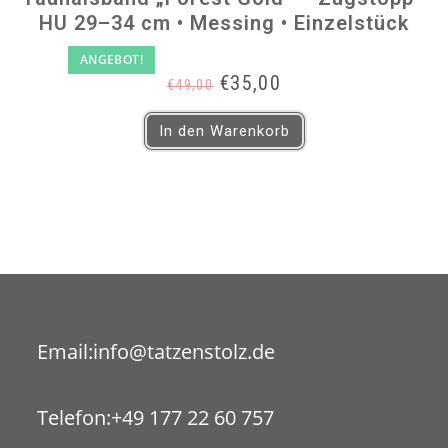
HU 29–34 cm • Messing • Einzelstück
ANGEBOT!
Ursprünglicher
Aktueller
€
35,00
€
49,00
Preis
Preis
war:
ist:
In den Warenkorb
€49,00
€35,00.
Opens
Email:
info@tatzenstolz.de
in
your
Telefon:
+49 177 22 60 757
application