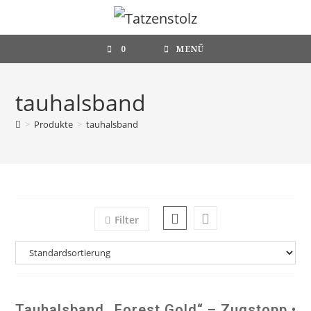
Zum
Inhalt
springen
0
MENÜ
tauhalsband
>
Produkte
>
tauhalsband
Filter
Tauhalsband „Forest Gold“ – Zugstopp •