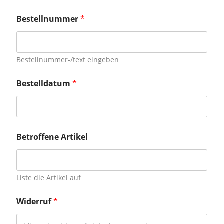
Bestellnummer
*
Bestellnummer-/text eingeben
W
Bestelldatum
*
i
d
e
r
r
u
Betroffene Artikel
f
A
r
t
Liste die Artikel auf
i
k
e
Widerruf
*
l
B