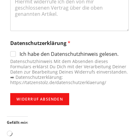
e
s
t
e
l
l
d
Datenschutzerklärung
*
a
t
Ich habe den Datenschutzhinweis gelesen.
u
m
Datenschutzhinweis Mit dem Absenden dieses
Formulars erklärst Du Dich mit der Verarbeitung Deiner
Daten zur Bearbeitung Deines Widerrufs einverstanden.
➡️ Datenschutzerklärung:
https://tatzenstolz.de/datenschutzerklaerung/
WIDERRUF ABSENDEN
Gefällt mir: