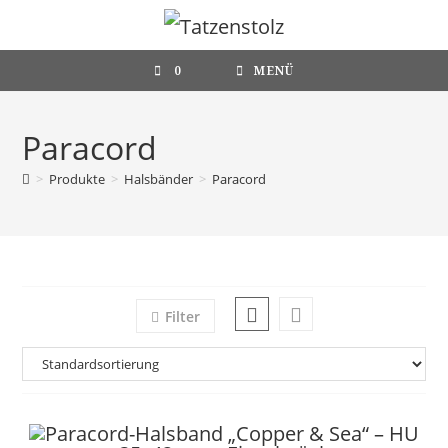
Zum
Inhalt
springen
0
MENÜ
Paracord
>
Produkte
>
Halsbänder
>
Paracord
Filter