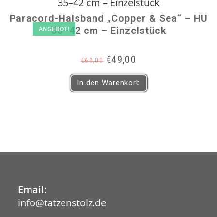
Paracord-Halsband „Copper & Sea“ – HU
ANGEBOT!
35–42 cm – Einzelstück
Ursprünglicher
Aktueller
€
49,00
€
69,00
Preis
Preis
war:
ist:
In den Warenkorb
€69,00
€49,00.
Email:
info@tatzenstolz.de
Opens
in