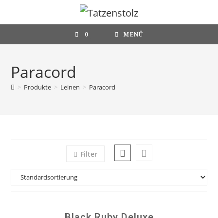
Zum
Inhalt
springen
0
MENÜ
Paracord
>
Produkte
>
Leinen
>
Paracord
Filter
Black Ruby Deluxe