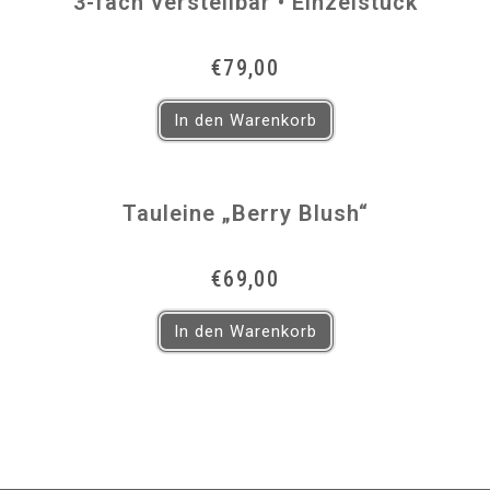
3-fach verstellbar • Einzelstück
€
79,00
In den Warenkorb
Tauleine „Berry Blush“
€
69,00
In den Warenkorb