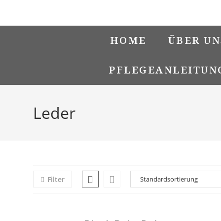
Zum
Suchen …
Suche
Inhalt
springen
abschicken
HOME
ÜBER UN
PFLEGEANLEITUN
Leder
Filter