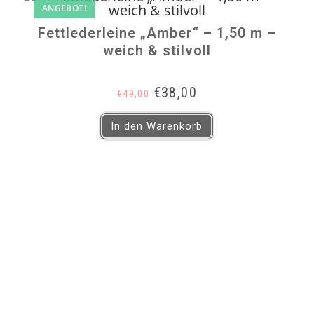
ANGEBOT!
Fettlederleine „Amber“ – 1,50 m –
weich & stilvoll
Ursprünglicher
Aktueller
€
38,00
€
49,00
Preis
Preis
war:
ist:
In den Warenkorb
€49,00
€38,00.