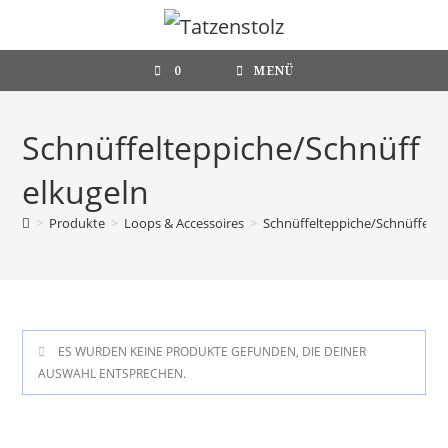
Zum
Inhalt
springen
0
MENÜ
Schnüffelteppiche/Schnüff
elkugeln
>
Produkte
>
Loops & Accessoires
>
Schnüffelteppiche/Schnüffelku
ES WURDEN KEINE PRODUKTE GEFUNDEN, DIE DEINER
AUSWAHL ENTSPRECHEN.