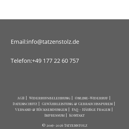
Opens
Email:
info@tatzenstolz.de
in
your
Telefon:
+49 177 22 60 757
application
AGB
Widerrufsbelehrung
Online-Widerruf
Datenschutz
Gewährleistung & Gebrauchsspuren
Versand & Rücksendungen
FAQ – Häufige Fragen
Impressum
Kontakt
© 2019–2026 Tatzenstolz