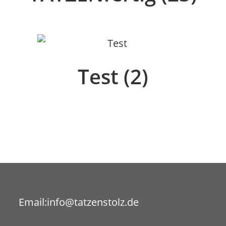
Test
(2)
Opens
Email:
info@tatzenstolz.de
in
your