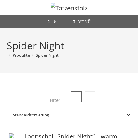
Zum
Inhalt
springen
0
MENÜ
Spider Night
>
Produkte
>
Spider Night
Filter