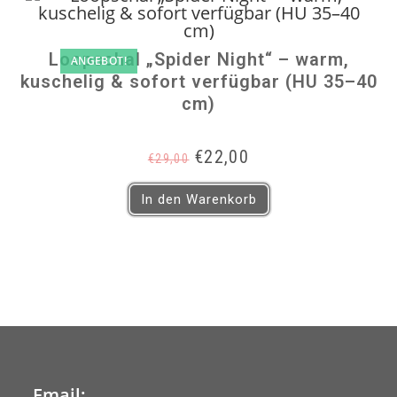
Loopschal „Spider Night“ – warm,
ANGEBOT!
kuschelig & sofort verfügbar (HU 35–40
cm)
Ursprünglicher
Aktueller
€
22,00
€
29,00
Preis
Preis
war:
ist:
In den Warenkorb
€29,00
€22,00.
Email: