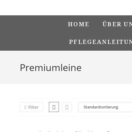
Zum
Suchen …
Suche
Inhalt
springen
abschicken
HOME
ÜBER U
PFLEGEANLEITU
Premiumleine
Filter