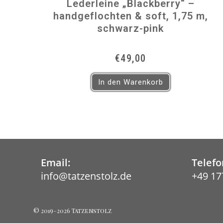
Lederleine „Blackberry“ –
handgeflochten & soft, 1,75 m,
schwarz-pink
€
49,00
In den Warenkorb
Email:
Telefo
info@tatzenstolz.de
+49 17
Opens
in
your
application
© 2019–2026 Tatzenstolz