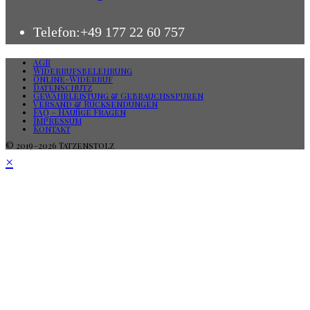
in
Telefon:
+49 177 22 60 757
your
AGB
application
Widerrufsbelehrung
Online-Widerruf
Datenschutz
Gewährleistung & Gebrauchsspuren
Versand & Rücksendungen
FAQ – Häufige Fragen
Impressum
Kontakt
© 2019–2026 Tatzenstolz
×