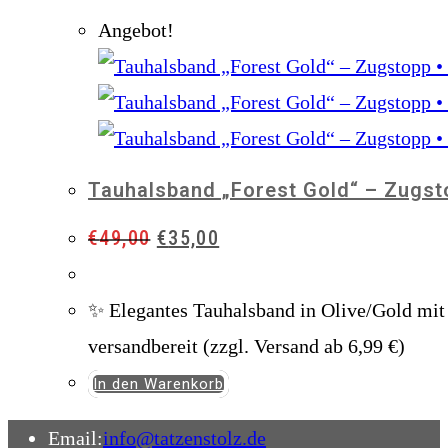
Angebot!
Tauhalsband „Forest Gold“ – Zugsto
Ursprünglicher
Aktueller
€
49,00
€
35,00
Preis
Preis
war:
ist:
✨ Elegantes Tauhalsband in Olive/Gold mi
€49,00
€35,00.
versandbereit (zzgl. Versand ab 6,99 €)
In den Warenkorb
Opens
Email:
info@tatzenstolz.de