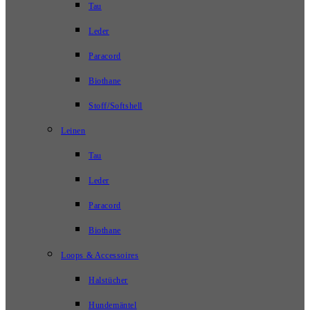
Tau
Leder
Paracord
Biothane
Stoff/Softshell
Leinen
Tau
Leder
Paracord
Biothane
Loops & Accessoires
Halstücher
Hundemäntel