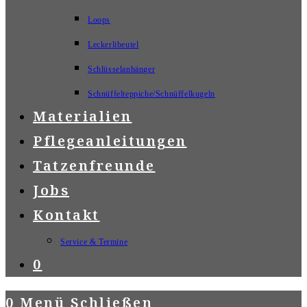
Loops
Leckerlibeutel
Schlüsselanhänger
Schnüffelteppiche/Schnüffelkugeln
Materialien
Pflegeanleitungen
Tatzenfreunde
Jobs
Kontakt
Service & Termine
0
0
Menü
Schließen