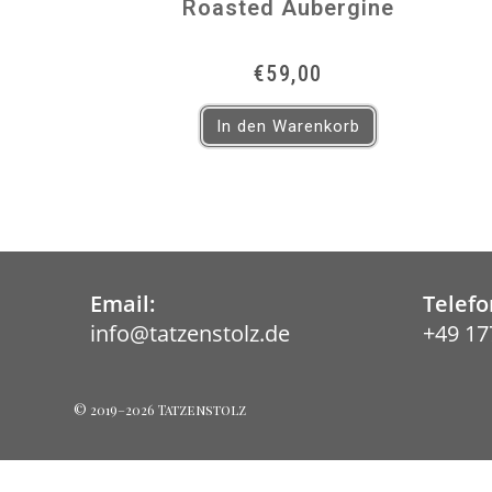
Roasted Aubergine
€
59,00
In den Warenkorb
Email:
Telefo
info@tatzenstolz.de
+49 17
Opens
in
your
application
© 2019–2026 Tatzenstolz