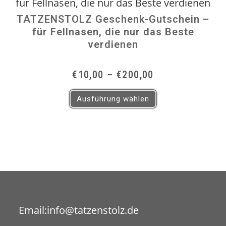
TATZENSTOLZ Geschenk-Gutschein –
für Fellnasen, die nur das Beste
verdienen
Preisspanne:
€
10,00
–
€
200,00
€10,00
Dieses
bis
Produkt
Ausführung wählen
€200,00
weist
mehrere
Varianten
auf.
Die
Optionen
können
auf
der
Produktseite
gewählt
werden
Opens
Email:
info@tatzenstolz.de
in