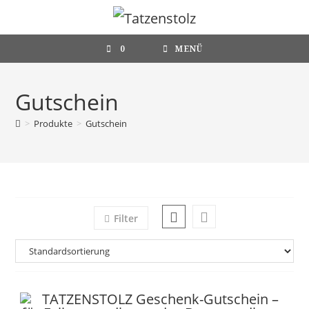
Zum
Inhalt
springen
0
MENÜ
Gutschein
>
Produkte
>
Gutschein
Filter