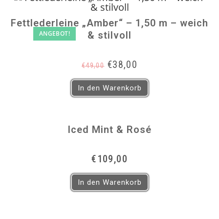
Fettlederleine „Amber“ – 1,50 m – weich
ANGEBOT!
& stilvoll
Ursprünglicher
Aktueller
€
38,00
€
49,00
Preis
Preis
war:
ist:
In den Warenkorb
€49,00
€38,00.
Iced Mint & Rosé
€
109,00
In den Warenkorb