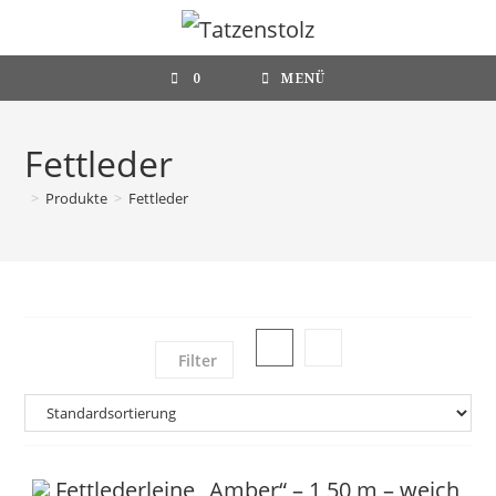
Zum
Inhalt
springen
0
MENÜ
Fettleder
>
Produkte
>
Fettleder
Filter