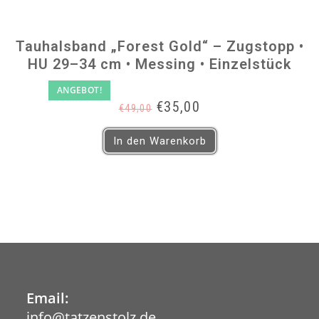
Tauhalsband „Forest Gold“ – Zugstopp •
HU 29–34 cm • Messing • Einzelstück
ANGEBOT!
Ursprünglicher
Aktueller
€
35,00
€
49,00
Preis
Preis
war:
ist:
In den Warenkorb
€49,00
€35,00.
Email:
info@tatzenstolz.de
Opens