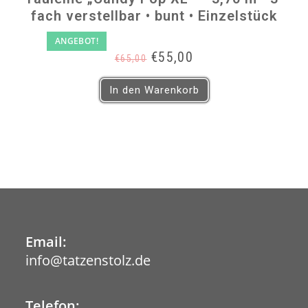
fach verstellbar • bunt • Einzelstück
ANGEBOT!
Ursprünglicher
Aktueller
€
55,00
€
65,00
Preis
Preis
war:
ist:
In den Warenkorb
€65,00
€55,00.
Email:
info@tatzenstolz.de
Opens
in
your
application
Telefon: