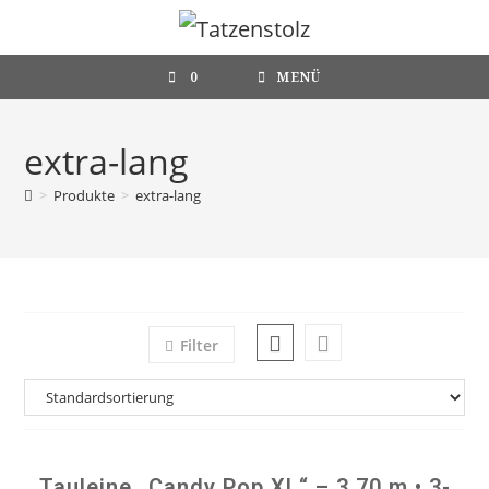
Zum
Inhalt
springen
0
MENÜ
extra-lang
>
Produkte
>
extra-lang
Filter
Tauleine „Candy Pop XL“ – 3,70 m • 3-