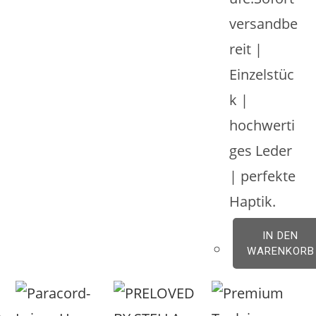
versandbe
reit |
Einzelstüc
k |
hochwerti
ges Leder
| perfekte
Haptik.
IN DEN
WARENKORB