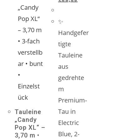
Preis
Preis
war:
ist:
€39,00
€33,00.
✨
Handgefer
tigte
Tauleine
aus
gedrehte
m
Premium-
Tau in
Tauleine
„Candy
Electric
Pop XL“ –
Blue, 2-
3,70 m •