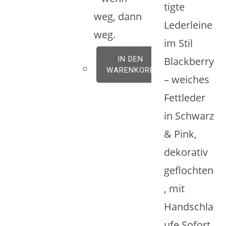
tigte
weg, dann
Lederleine
weg.
im Stil
IN DEN
Blackberry
WARENKORB
– weiches
Fettleder
in Schwarz
& Pink,
dekorativ
geflochten
, mit
Handschla
ufe.Sofort