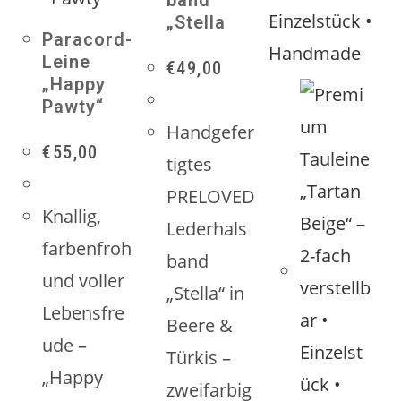
band
„Stella
Paracord-
Leine
€
49,00
„Happy
Pawty“
Handgefer
€
55,00
tigtes
PRELOVED
Knallig,
Lederhals
farbenfroh
band
und voller
„Stella“ in
Lebensfre
Beere &
ude –
Türkis –
„Happy
zweifarbig