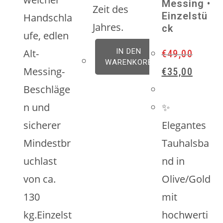
Messing •
Zeit des
Einzelstü
Handschla
Jahres.
ck
ufe, edlen
Alt-
IN DEN
€
49,00
WARENKORB
Ursprünglicher
Aktuelle
Messing-
€
35,00
Preis
Preis
Beschläge
war:
ist:
€49,00
€35,00.
n und
✨
sicherer
Elegantes
Mindestbr
Tauhalsba
uchlast
nd in
von ca.
Olive/Gold
130
mit
kg.Einzelst
hochwerti