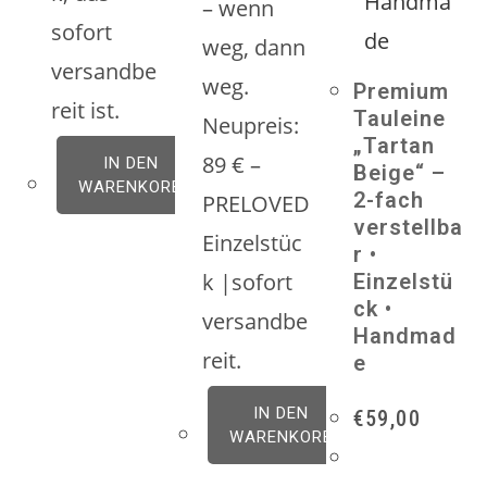
– wenn
sofort
weg, dann
versandbe
weg.
Premium
reit ist.
Tauleine
Neupreis:
„Tartan
89 € –
IN DEN
Beige“ –
WARENKORB
2-fach
PRELOVED
verstellba
Einzelstüc
r •
k |sofort
Einzelstü
ck •
versandbe
Handmad
reit.
e
IN DEN
€
59,00
WARENKORB