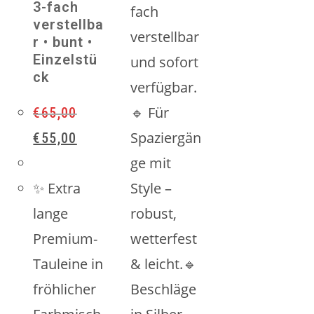
3-fach
fach
verstellba
verstellbar
r • bunt •
Einzelstü
und sofort
ck
verfügbar.
🔹 Für
€
65,00
Ursprünglicher
Aktueller
Spaziergän
€
55,00
Preis
Preis
ge mit
war:
ist:
€65,00
€55,00.
✨ Extra
Style –
lange
robust,
Premium-
wetterfest
Tauleine in
& leicht.🔹
fröhlicher
Beschläge