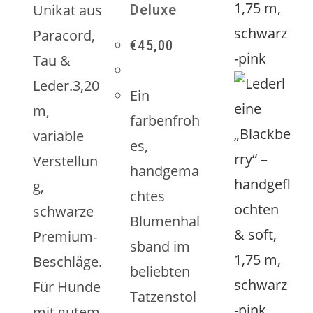
Unikat aus
Deluxe
Paracord,
€
45,00
Tau &
Leder.3,20
Ein
m,
farbenfroh
variable
es,
Verstellun
handgema
g,
chtes
schwarze
Blumenhal
Premium-
sband im
Beschläge.
beliebten
Für Hunde
Tatzenstol
mit gutem