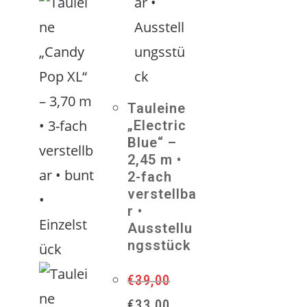
Tauleine
„Electric
Blue“ –
2,45 m •
2-fach
verstellba
r •
Ausstellu
ngsstück
€
39,00
Ursprünglicher
Aktueller
€
33,00