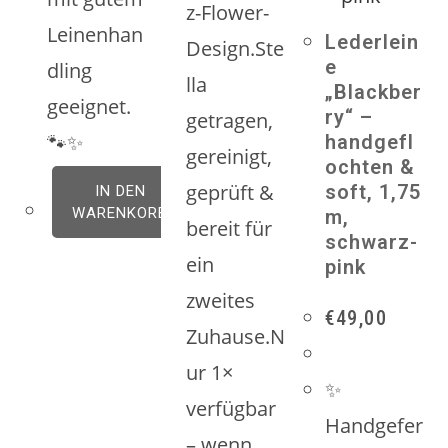
z-Flower-
Leinenhan
Lederlein
Design.Ste
e
dling
lla
„Blackber
geeignet.
ry“ –
getragen,
🐾✨
handgefl
gereinigt,
ochten &
geprüft &
soft, 1,75
IN DEN
WARENKORB
m,
bereit für
schwarz-
ein
pink
zweites
€
49,00
Zuhause.N
ur 1×
✨
verfügbar
Handgefer
– wenn