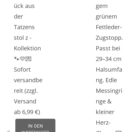
ück aus
gem
der
grünem
Tatzens
Fettleder-
stol z -
Zugstopp.
Kollektion
Passt bei
🐾💛💌
29–34 cm
Sofort
Halsumfa
versandbe
ng. Edle
reit (zzgl.
Messingri
Versand
nge &
ab 6,99 €)
kleiner
Herz-
IN DEN