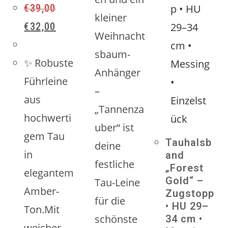
€
39,00
kleiner
Ursprünglicher
Aktueller
€
32,00
Preis
Preis
Weihnacht
war:
ist:
sbaum-
€39,00
€32,00.
✨ Robuste
Anhänger
Führleine
–
aus
„Tannenza
hochwerti
uber“ ist
gem Tau
Tauhalsb
deine
in
and
festliche
„Forest
elegantem
Gold“ –
Tau-Leine
Amber-
Zugstopp
für die
• HU 29–
Ton.Mit
schönste
34 cm •
weicher