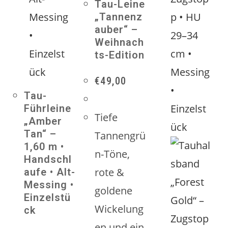
Tau-Leine
„Tannenz
auber“ –
Weihnach
ts-Edition
€
49,00
Tau-
Führleine
Tiefe
„Amber
Tan“ –
Tannengrü
1,60 m •
n-Töne,
Handschl
rote &
aufe • Alt-
Messing •
goldene
Einzelstü
Wickelung
ck
en und ein