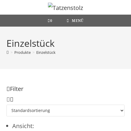
Zum
Inhalt
springen
0
MENÜ
Einzelstück
>
Produkte
>
Einzelstück
Filter
Ansicht: