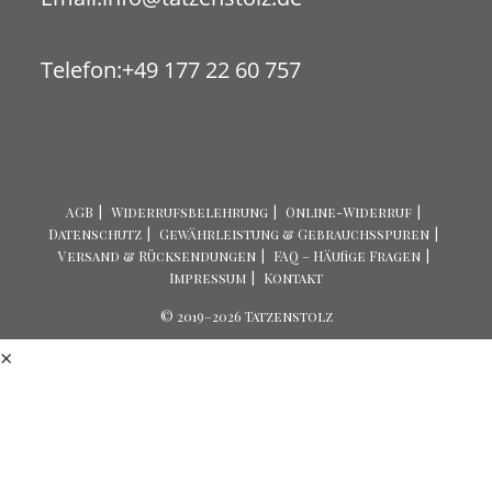
in
your
Telefon:
+49 177 22 60 757
application
AGB
Widerrufsbelehrung
Online-Widerruf
Datenschutz
Gewährleistung & Gebrauchsspuren
Versand & Rücksendungen
FAQ – Häufige Fragen
Impressum
Kontakt
© 2019–2026 Tatzenstolz
×