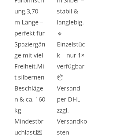
Farbmisch
in Silber –
ung.3,70
stabil &
m Länge –
langlebig.
perfekt für
🔹
Spaziergän
Einzelstüc
ge mit viel
k – nur 1×
Freiheit.Mi
verfügbar
t silbernen
📦
Beschläge
Versand
n & ca. 160
per DHL –
kg
zzgl.
Mindestbr
Versandko
uchlast.💌
sten