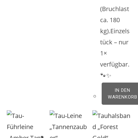
(Bruchlast
ca. 180
kg).Einzels
tück – nur
1×
verfügbar.
🐾✨
IN DEN
WARENKORB