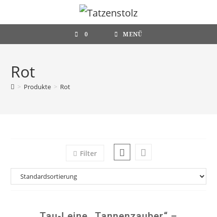
Zum
Inhalt
springen
0
MENÜ
Rot
>
Produkte
>
Rot
Filter
Tau-Leine „Tannenzauber“ –