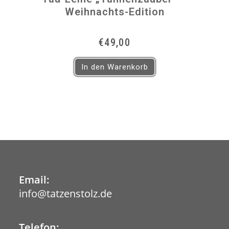
Weihnachts-Edition
€
49,00
In den Warenkorb
Email:
info@tatzenstolz.de
Opens
in
your
application
Telefon: