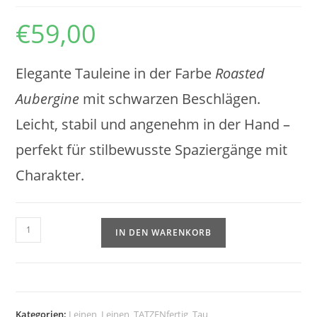
€
59,00
Elegante Tauleine in der Farbe
Roasted
Aubergine
mit schwarzen Beschlägen.
Leicht, stabil und angenehm in der Hand –
perfekt für stilbewusste Spaziergänge mit
Charakter.
Roasted
IN DEN WARENKORB
Aubergine
Menge
Kategorien:
Leinen
,
Leinen
,
TATZENfertig
,
Tau