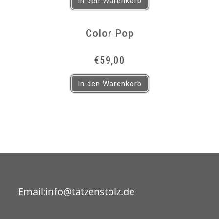
In den Warenkorb
€12,50
€9,50.
Color Pop
€
59,00
In den Warenkorb
Opens
Email:
info@tatzenstolz.de
in
your