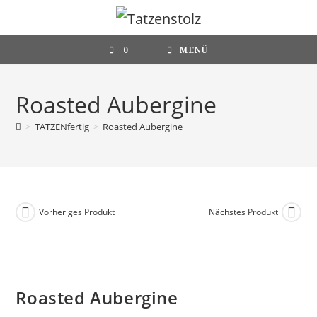
Zum
Inhalt
springen
0
MENÜ
Roasted Aubergine
>
TATZENfertig
>
Roasted Aubergine
Vorheriges Produkt
Nächstes Produkt
Roasted Aubergine