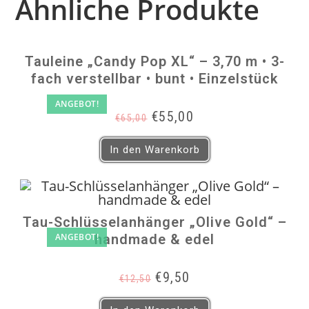
Ähnliche Produkte
Tauleine „Candy Pop XL“ – 3,70 m • 3-
fach verstellbar • bunt • Einzelstück
ANGEBOT!
Ursprünglicher
Aktueller
€
55,00
€
65,00
Preis
Preis
war:
ist:
In den Warenkorb
€65,00
€55,00.
Tau-Schlüsselanhänger „Olive Gold“ –
ANGEBOT!
handmade & edel
Ursprünglicher
Aktueller
€
9,50
€
12,50
Preis
Preis
war:
ist: