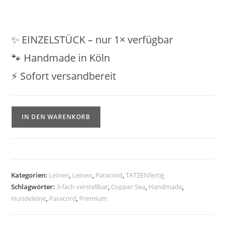
✨ EINZELSTÜCK – nur 1× verfügbar
🐾 Handmade in Köln
⚡ Sofort versandbereit
Premium
IN DEN WARENKORB
Paracordleine
“Copper
&
Sea”
•
Kategorien:
Leinen
,
Leinen
,
Paracord
,
TATZENfertig
Schlagwörter:
3-fach verstellbar
,
Copper Sea
,
Handmade
,
3-
Hundeleine
,
Paracord
,
Premium
fach
verstellbar
•