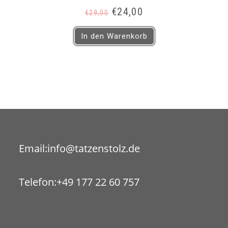
Ursprünglicher
Aktueller
€
24,00
€
29,00
Preis
Preis
war:
ist:
In den Warenkorb
€29,00
€24,00.
Opens
Email:
info@tatzenstolz.de
in
your
Telefon:
+49 177 22 60 757
application