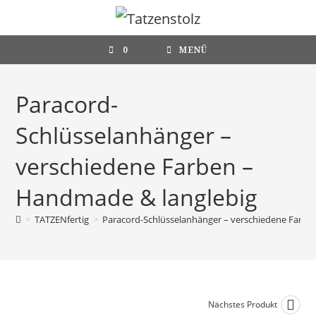
Zum
Inhalt
springen
0
MENÜ
Paracord-
Schlüsselanhänger –
verschiedene Farben –
Handmade & langlebig
>
TATZENfertig
>
Paracord-Schlüsselanhänger – verschiedene Farbe
Nächstes Produkt