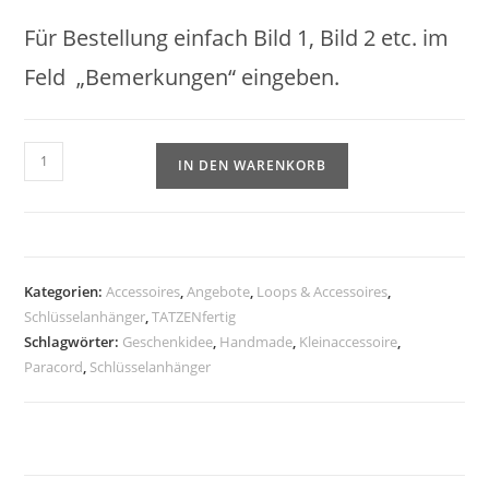
Für Bestellung einfach Bild 1, Bild 2 etc. im
Feld „Bemerkungen“ eingeben.
Paracord-
IN DEN WARENKORB
Schlüsselanhänger
–
verschiedene
Farben
–
Kategorien:
Accessoires
,
Angebote
,
Loops & Accessoires
,
Schlüsselanhänger
,
TATZENfertig
Handmade
Schlagwörter:
Geschenkidee
,
Handmade
,
Kleinaccessoire
,
&
Paracord
,
Schlüsselanhänger
langlebig
Menge