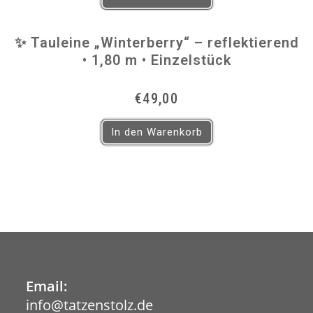
€29,00
€22,00.
✨ Tauleine „Winterberry“ – reflektierend
• 1,80 m • Einzelstück
€
49,00
In den Warenkorb
Email:
info@tatzenstolz.de
Opens