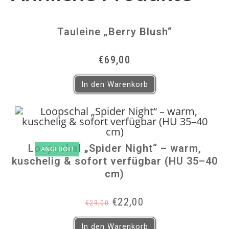
Tauleine „Berry Blush“
€
69,00
In den Warenkorb
Loopschal „Spider Night“ – warm,
ANGEBOT!
kuschelig & sofort verfügbar (HU 35–40
cm)
Ursprünglicher
Aktueller
€
22,00
€
29,00
Preis
Preis
war:
ist:
In den Warenkorb