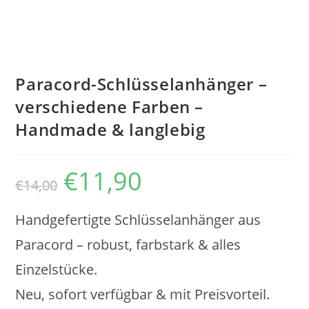
Paracord-Schlüsselanhänger –
verschiedene Farben –
Handmade & langlebig
€
11,90
Ursprünglicher
Aktueller
€
14,00
Preis
Preis
war:
ist:
€14,00
€11,90.
Handgefertigte Schlüsselanhänger aus
Paracord – robust, farbstark & alles
Einzelstücke.
Neu, sofort verfügbar & mit Preisvorteil.