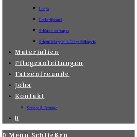
Loops
Leckerlibeutel
Schlüsselanhänger
Schnüffelteppiche/Schnüffelkugeln
Materialien
Pflegeanleitungen
Tatzenfreunde
Jobs
Kontakt
Service & Termine
0
0
Menü
Schließen