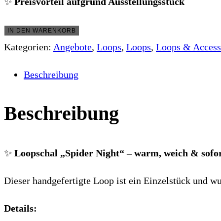
✨
Preisvorteil aufgrund Ausstellungsstück
Loopschal
IN DEN WARENKORB
„Spider
Kategorien:
Angebote
,
Loops
,
Loops
,
Loops & Access
Night“
Beschreibung
–
warm,
Beschreibung
kuschelig
&
✨
Loopschal „Spider Night“ – warm, weich & sofo
sofort
verfügbar
Dieser handgefertigte Loop ist ein Einzelstück und wu
(HU
35–
Details: