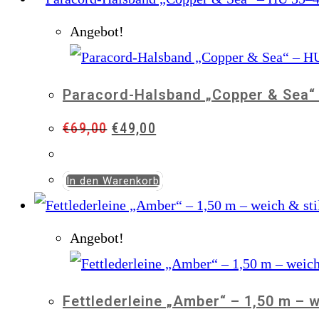
Angebot!
Paracord-Halsband „Copper & Sea“ 
Ursprünglicher
Aktueller
€
69,00
€
49,00
Preis
Preis
war:
ist:
In den Warenkorb
€69,00
€49,00.
Angebot!
Fettlederleine „Amber“ – 1,50 m – we