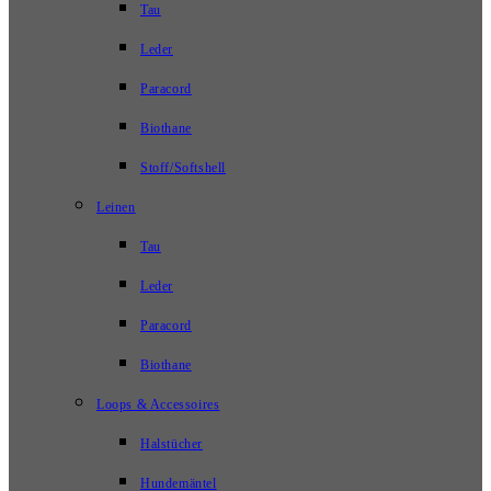
Tau
Leder
Paracord
Biothane
Stoff/Softshell
Leinen
Tau
Leder
Paracord
Biothane
Loops & Accessoires
Halstücher
Hundemäntel