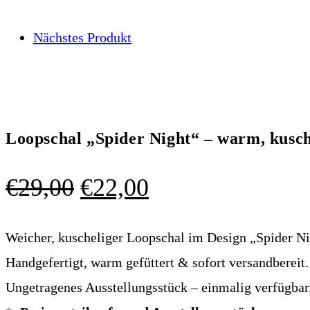
Nächstes Produkt
Loopschal „Spider Night“ – warm, kusch
Ursprünglicher
Aktueller
€
29,00
€
22,00
Preis
Preis
war:
ist:
Weicher, kuscheliger Loopschal im Design „Spider Ni
€29,00
€22,00.
Handgefertigt, warm gefüttert & sofort versandbereit.
Ungetragenes Ausstellungsstück – einmalig verfügbar