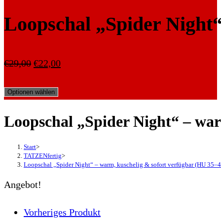
Loopschal „Spider Night
Ursprünglicher
Aktueller
€
29,00
€
22,00
Preis
Preis
Optionen wählen
war:
ist:
€29,00
€22,00.
Loopschal „Spider Night“ – war
Start
>
TATZENfertig
>
Loopschal „Spider Night“ – warm, kuschelig & sofort verfügbar (HU 35–
Angebot!
Vorheriges Produkt