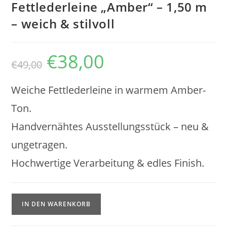
Fettlederleine „Amber“ – 1,50 m
– weich & stilvoll
€
38,00
Ursprünglicher
Aktueller
€
49,00
Preis
Preis
war:
ist:
€49,00
€38,00.
Weiche Fettlederleine in warmem Amber-
Ton.
Handvernähtes Ausstellungsstück – neu &
ungetragen.
Hochwertige Verarbeitung & edles Finish.
Fettlederleine
IN DEN WARENKORB
„Amber“
–