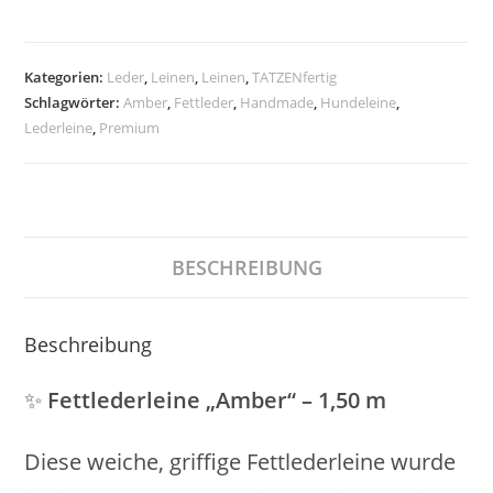
1,50
m
–
Kategorien:
Leder
,
Leinen
,
Leinen
,
TATZENfertig
Schlagwörter:
Amber
,
Fettleder
,
Handmade
,
Hundeleine
,
weich
Lederleine
,
Premium
&
stilvoll
Menge
BESCHREIBUNG
Beschreibung
✨
Fettlederleine „Amber“ – 1,50 m
Diese weiche, griffige Fettlederleine wurde