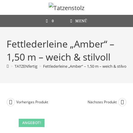
Zum
Inhalt
springen
0
MENÜ
Fettlederleine „Amber“ –
1,50 m – weich & stilvoll
>
TATZENfertig
>
Fettlederleine „Amber“ – 1,50 m – weich & stilvoll
Vorheriges Produkt
Nächstes Produkt
ANGEBOT!