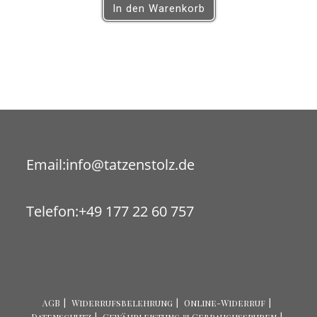
In den Warenkorb
Opens
Email:
info@tatzenstolz.de
in
your
Telefon:
+49 177 22 60 757
application
AGB
Widerrufsbelehrung
Online-Widerruf