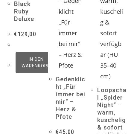
Black
Ruby
Deluxe
€
129,00
IN DEN
WARENKORB
Gedenklic
ht „Für
Loopscha
immer bei
l „Spider
mir“ –
Night“ –
Herz &
warm,
Pfote
kuschelig
& sofort
€
45,00