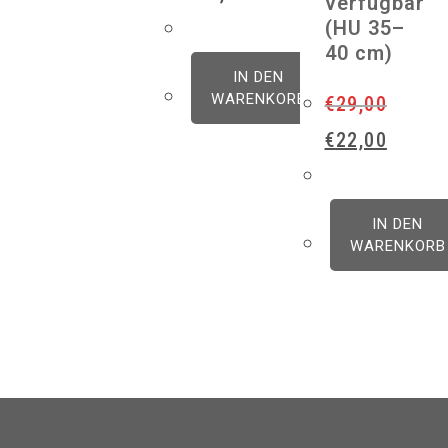
verfügbar
(HU 35–
40 cm)
IN DEN
WARENKORB
€
29,00
Ursprünglicher
Aktuelle
€
22,00
Preis
Preis
war:
ist:
€29,00
€22,00.
IN DEN
WARENKORB