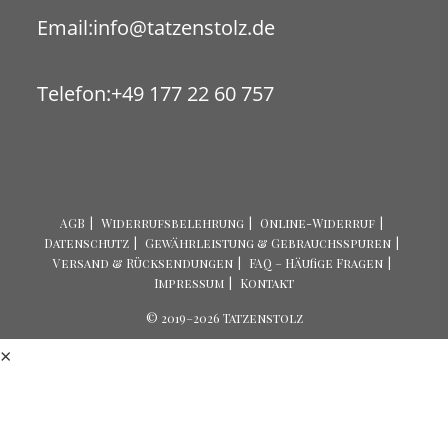
Opens
Email:
info@tatzenstolz.de
in
your
Telefon:
+49 177 22 60 757
application
AGB
Widerrufsbelehrung
Online-Widerruf
Datenschutz
Gewährleistung & Gebrauchsspuren
Versand & Rücksendungen
FAQ – Häufige Fragen
Impressum
Kontakt
© 2019–2026 Tatzenstolz
×