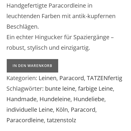
Handgefertigte Paracordleine in
leuchtenden Farben mit antik-kupfernen
Beschlägen.
Ein echter Hingucker für Spaziergänge –
robust, stylisch und einzigartig.
Color
IN DEN WARENKORB
Pop
Menge
Kategorien:
Leinen
,
Paracord
,
TATZENfertig
Schlagwörter:
bunte leine
,
farbige Leine
,
Handmade
,
Hundeleine
,
Hundeliebe
,
individuelle Leine
,
Köln
,
Paracord
,
Paracordleine
,
tatzenstolz