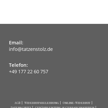
Email:
info@tatzenstolz.de
Opens
in
your
application
Telefon:
+49 177 22 60 757
AGB
Widerrufsbelehrung
Online-Widerruf
Datenschutz
Gewährleistung & Gebrauchsspuren