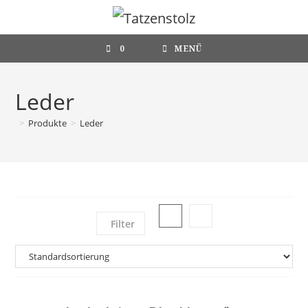
Zum
Inhalt
springen
0
MENÜ
Leder
>
Produkte
>
Leder
Filter