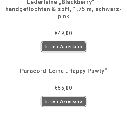
Lederleine „Blackberry“ –
handgeflochten & soft, 1,75 m, schwarz-
pink
€
49,00
In den Warenkorb
Paracord-Leine „Happy Pawty“
€
55,00
In den Warenkorb