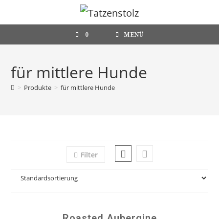
Zum
Inhalt
springen
0
MENÜ
für mittlere Hunde
>
Produkte
>
für mittlere Hunde
Filter
Roasted Aubergine