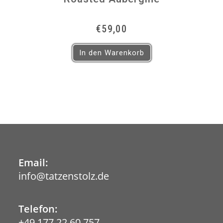
€
59,00
In den Warenkorb
Email:
info@tatzenstolz.de
Opens
in
your
application
Telefon:
+49 177 22 60 757