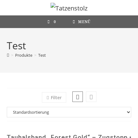
Zum
Inhalt
springen
0
MENÜ
Test
>
Produkte
>
Test
Filter
Tauhalsband „Forest Gold“ – Zugstopp •