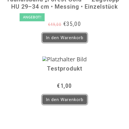
HU 29–34 cm • Messing • Einzelstück
ANGEBOT!
Ursprünglicher
Aktueller
€
35,00
€
49,00
Preis
Preis
war:
ist:
In den Warenkorb
€49,00
€35,00.
Testprodukt
€
1,00
In den Warenkorb