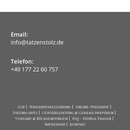
Email:
info@tatzenstolz.de
Opens
in
your
application
Telefon:
+49 177 22 60 757
AGB
Widerrufsbelehrung
Online-Widerruf
Datenschutz
Gewährleistung & Gebrauchsspuren
Versand & Rücksendungen
FAQ – Häufige Fragen
Impressum
Kontakt