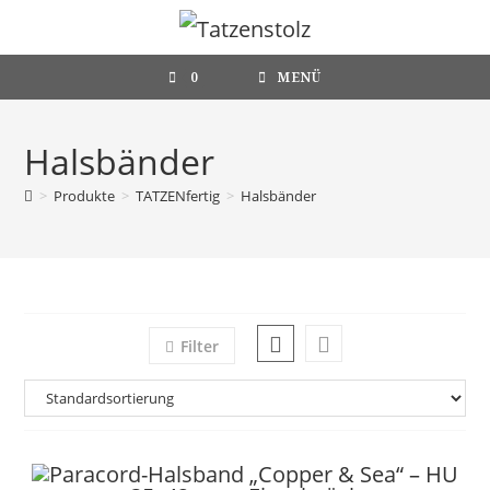
Zum
Inhalt
springen
0
MENÜ
Halsbänder
>
Produkte
>
TATZENfertig
>
Halsbänder
Filter