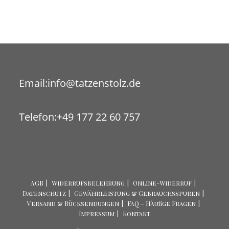
Opens
Email:
info@tatzenstolz.de
in
your
Telefon:
+49 177 22 60 757
application
AGB
Widerrufsbelehrung
Online-Widerruf
Datenschutz
Gewährleistung & Gebrauchsspuren
Versand & Rücksendungen
FAQ – Häufige Fragen
Impressum
Kontakt