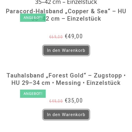
Paracord-Halsband „Copper & Sea“ – HU
ANGEBOT!
35–42 cm – Einzelstück
Ursprünglicher
Aktueller
€
49,00
€
69,00
Preis
Preis
war:
ist:
In den Warenkorb
€69,00
€49,00.
Tauhalsband „Forest Gold“ – Zugstopp •
HU 29–34 cm • Messing • Einzelstück
ANGEBOT!
Ursprünglicher
Aktueller
€
35,00
€
49,00
Preis
Preis
war:
ist:
In den Warenkorb
€49,00
€35,00.