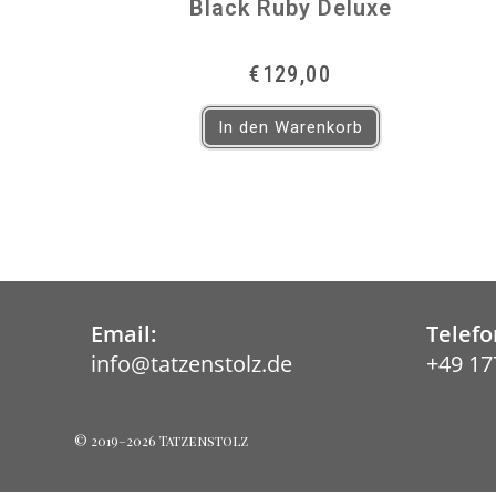
Black Ruby Deluxe
€
129,00
In den Warenkorb
Email:
Telefo
info@tatzenstolz.de
+49 17
Opens
in
your
application
© 2019–2026 Tatzenstolz