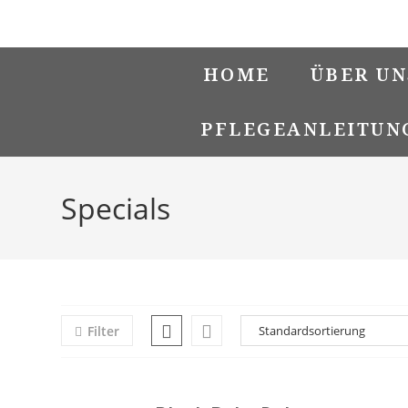
Zum
Suchen …
Suche
Inhalt
springen
abschicken
HOME
ÜBER UN
PFLEGEANLEITUN
Specials
Filter