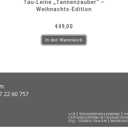
Tau-Leine „Tannenzauber“ –
Weihnachts-Edition
€
49,00
In den Warenkorb
n:
7 22 60 757
AGB
Widerrufsbelehrung
O
Gewährleistung & Gebrauchss
FAQ – Häufige Fragen
Impress